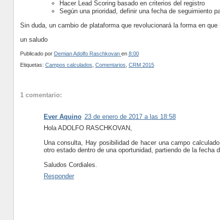
Hacer Lead Scoring basado en criterios del registro
Según una prioridad, definir una fecha de seguimiento p
Sin duda, un cambio de plataforma que revolucionará la forma en qu
un saludo
Publicado por
Demian Adolfo Raschkovan
en
8:00
Etiquetas:
Campos calculados
,
Comentarios
,
CRM 2015
1 comentario:
Ever Aquino
23 de enero de 2017 a las 18:58
Hola ADOLFO RASCHKOVAN,
Una consulta, Hay posibilidad de hacer una campo calculado 
otro estado dentro de una oportunidad, partiendo de la fecha d
Saludos Cordiales.
Responder