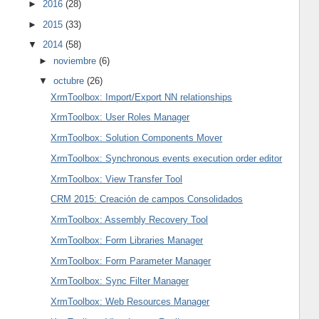
►
2016
(28)
►
2015
(33)
▼
2014
(58)
►
noviembre
(6)
▼
octubre
(26)
XrmToolbox: Import/Export NN relationships
XrmToolbox: User Roles Manager
XrmToolbox: Solution Components Mover
XrmToolbox: Synchronous events execution order editor
XrmToolbox: View Transfer Tool
CRM 2015: Creación de campos Consolidados
XrmToolbox: Assembly Recovery Tool
XrmToolbox: Form Libraries Manager
XrmToolbox: Form Parameter Manager
XrmToolbox: Sync Filter Manager
XrmToolbox: Web Resources Manager