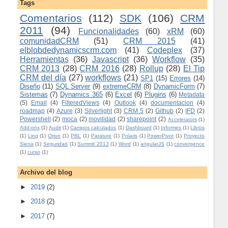
Tags
Comentarios
(112)
SDK
(106)
CRM
2011
(94)
Funcionalidades
(60)
xRM
(60)
comunidadCRM
(51)
CRM 2015
(41)
elblobdedynamicscrm.com
(41)
Codeplex
(37)
Herramientas
(36)
Javascript
(36)
Workflow
(35)
CRM 2013
(28)
CRM 2016
(28)
Rollup
(28)
El Tip
CRM del día
(27)
workflows
(21)
SP1
(15)
Errores
(14)
Diseño
(11)
SQL Server
(9)
extremeCRM
(8)
DynamicForm
(7)
Sistemas
(7)
Dynamics 365
(6)
Excel
(6)
Plugins
(6)
Metadata
(5)
Email
(4)
FilteredViews
(4)
Outlook
(4)
documentacion
(4)
roadmap
(4)
Azure
(3)
Silverlight
(3)
CRM 5
(2)
Github
(2)
IFD
(2)
Powershell
(2)
moca
(2)
movilidad
(2)
sharepoint
(2)
Accelerators
(1)
Add-ons
(1)
Audit
(1)
Campos calculados
(1)
Dashboard
(1)
Informes
(1)
Libros
(1)
Linq
(1)
Orion
(1)
PBL
(1)
Parature
(1)
Polaris
(1)
PowerPivot
(1)
Proyecto
Siena
(1)
Seguridad
(1)
Summit 2013
(1)
Word
(1)
angularJS
(1)
convergence
(1)
curso
(1)
Archivo del blog
►
2019
(2)
►
2018
(2)
►
2017
(7)