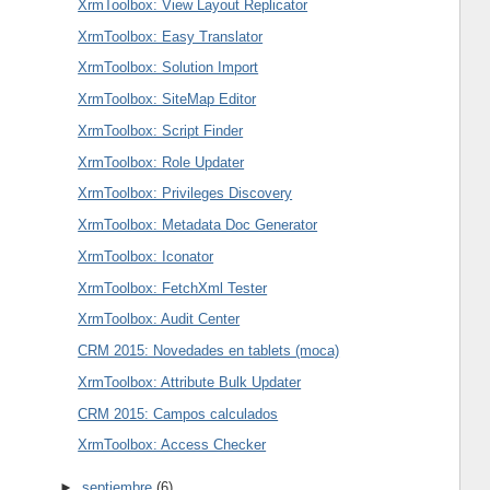
XrmToolbox: View Layout Replicator
XrmToolbox: Easy Translator
XrmToolbox: Solution Import
XrmToolbox: SiteMap Editor
XrmToolbox: Script Finder
XrmToolbox: Role Updater
XrmToolbox: Privileges Discovery
XrmToolbox: Metadata Doc Generator
XrmToolbox: Iconator
XrmToolbox: FetchXml Tester
XrmToolbox: Audit Center
CRM 2015: Novedades en tablets (moca)
XrmToolbox: Attribute Bulk Updater
CRM 2015: Campos calculados
XrmToolbox: Access Checker
►
septiembre
(6)