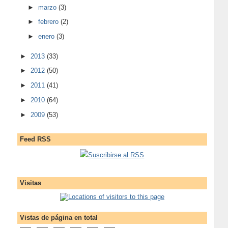
►
marzo
(3)
►
febrero
(2)
►
enero
(3)
►
2013
(33)
►
2012
(50)
►
2011
(41)
►
2010
(64)
►
2009
(53)
Feed RSS
Suscribirse al RSS
Visitas
Vistas de página en total