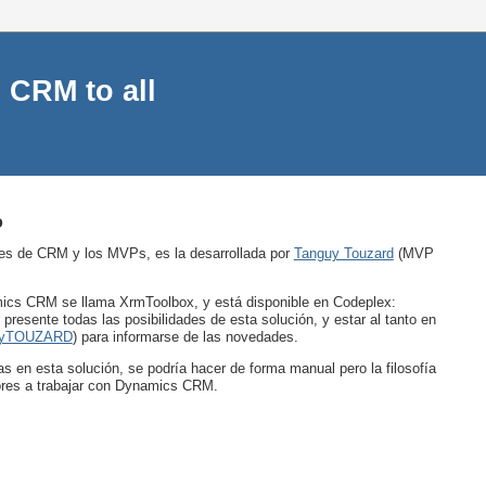
 CRM to all
o
es de CRM y los MVPs, es la desarrollada por
Tanguy Touzard
(MVP
mics CRM se llama XrmToolbox, y está disponible en Codeplex:
presente todas las posibilidades de esta solución, y estar al tanto en
yTOUZARD
) para informarse de las novedades.
as en esta solución, se podría hacer de forma manual pero la filosofía
ores a trabajar con Dynamics CRM.