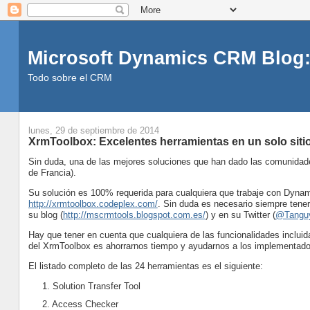
Microsoft Dynamics CRM Blog:
Todo sobre el CRM
lunes, 29 de septiembre de 2014
XrmToolbox: Excelentes herramientas en un solo siti
Sin duda, una de las mejores soluciones que han dado las comunidad
de Francia).
Su solución es 100% requerida para cualquiera que trabaje con Dyna
http://xrmtoolbox.codeplex.com/
. Sin duda es necesario siempre tener 
su blog (
http://mscrmtools.blogspot.com.es/
) y en su Twitter (
@Tangu
Hay que tener en cuenta que cualquiera de las funcionalidades incluid
del XrmToolbox es ahorrarnos tiempo y ayudarnos a los implementad
El listado completo de las 24 herramientas es el siguiente:
1. Solution Transfer Tool
2. Access Checker