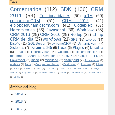
Tags
Comentarios
(112)
SDK
(106)
CRM
2011
(94)
Funcionalidades
(60)
xRM
(60)
comunidadCRM
(51)
CRM 2015
(41)
elblobdedynamicscrm.com
(41)
Codeplex
(37)
Herramientas
(36)
Javascript
(36)
Workflow
(35)
CRM 2013
(28)
CRM 2016
(28)
Rollup
(28)
El Tip
CRM del día
(27)
workflows
(21)
SP1
(15)
Errores
(14)
Diseño
(11)
SQL Server
(9)
extremeCRM
(8)
DynamicForm
(7)
Sistemas
(7)
Dynamics 365
(6)
Excel
(6)
Plugins
(6)
Metadata
(5)
Email
(4)
FilteredViews
(4)
Outlook
(4)
documentacion
(4)
roadmap
(4)
Azure
(3)
Silverlight
(3)
CRM 5
(2)
Github
(2)
IFD
(2)
Powershell
(2)
moca
(2)
movilidad
(2)
sharepoint
(2)
Accelerators
(1)
Add-ons
(1)
Audit
(1)
Campos calculados
(1)
Dashboard
(1)
Informes
(1)
Libros
(1)
Linq
(1)
Orion
(1)
PBL
(1)
Parature
(1)
Polaris
(1)
PowerPivot
(1)
Proyecto
Siena
(1)
Seguridad
(1)
Summit 2013
(1)
Word
(1)
angularJS
(1)
convergence
(1)
curso
(1)
Archivo del blog
►
2019
(2)
►
2018
(2)
►
2017
(7)