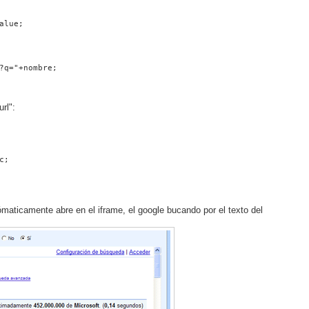
alue;
?q="+nombre;
rl":
c;
ómaticamente abre en el iframe, el google bucando por el texto del