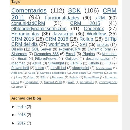
Tags
Comentarios
(112)
SDK
(106)
CRM
2011
(94)
Funcionalidades
(60)
xRM
(60)
comunidadCRM
(51)
CRM 2015
(41)
elblobdedynamicscrm.com
(41)
Codeplex
(37)
Herramientas
(36)
Javascript
(36)
Workflow
(35)
CRM 2013
(28)
CRM 2016
(28)
Rollup
(28)
El Tip
CRM del día
(27)
workflows
(21)
SP1
(15)
Errores
(14)
Diseño
(11)
SQL Server
(9)
extremeCRM
(8)
DynamicForm
(7)
Sistemas
(7)
Dynamics 365
(6)
Excel
(6)
Plugins
(6)
Metadata
(5)
Email
(4)
FilteredViews
(4)
Outlook
(4)
documentacion
(4)
roadmap
(4)
Azure
(3)
Silverlight
(3)
CRM 5
(2)
Github
(2)
IFD
(2)
Powershell
(2)
moca
(2)
movilidad
(2)
sharepoint
(2)
Accelerators
(1)
Add-ons
(1)
Audit
(1)
Campos calculados
(1)
Dashboard
(1)
Informes
(1)
Libros
(1)
Linq
(1)
Orion
(1)
PBL
(1)
Parature
(1)
Polaris
(1)
PowerPivot
(1)
Proyecto
Siena
(1)
Seguridad
(1)
Summit 2013
(1)
Word
(1)
angularJS
(1)
convergence
(1)
curso
(1)
Archivo del blog
►
2019
(2)
►
2018
(2)
►
2017
(7)