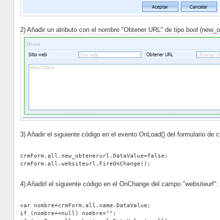
2) Añadir un atributo con el nombre "Obtener URL" de tipo bool (new_ob
3) Añadir el siguiente código en el evento OnLoad() del formulario d
crmForm.all.new_obtenerurl.DataValue=false;
crmForm.all.websiteurl.FireOnChange();
4) Añadirl el siguiente código en el OnChange del campo "websiteurl":
var nombre=crmForm.all.name.DataValue;
if (nombre==null) nombre="";