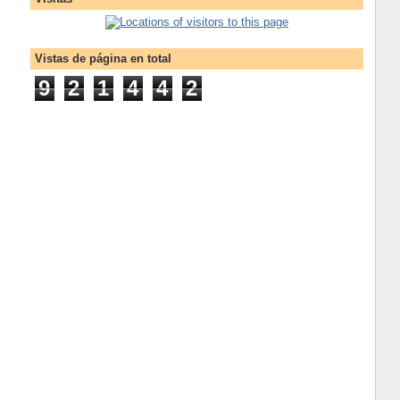
Vistas de página en total
9
2
1
4
4
2