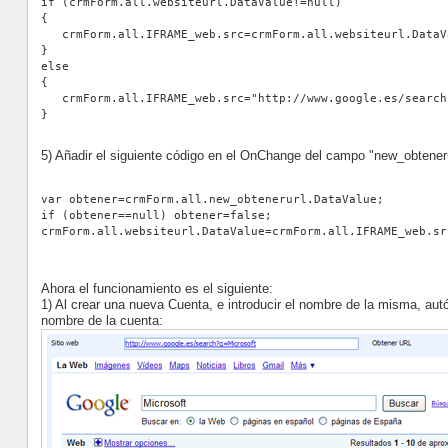
if (crmForm.all.websiteurl.DataValue!=null)
{
   crmForm.all.IFRAME_web.src=crmForm.all.websiteurl.DataV
}
else
{
   crmForm.all.IFRAME_web.src="http://www.google.es/search
}
5) Añadir el siguiente código en el OnChange del campo "new_obteneru
var obtener=crmForm.all.new_obtenerurl.DataValue;
if (obtener==null) obtener=false;
crmForm.all.websiteurl.DataValue=crmForm.all.IFRAME_web.sr
Ahora el funcionamiento es el siguiente:
1) Al crear una nueva Cuenta, e introducir el nombre de la misma, aut
nombre de la cuenta: