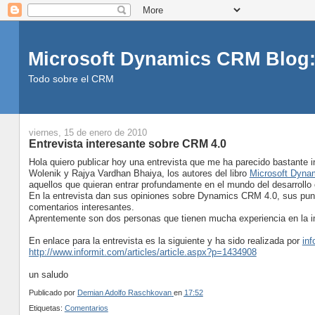
Microsoft Dynamics CRM Blog:
Todo sobre el CRM
viernes, 15 de enero de 2010
Entrevista interesante sobre CRM 4.0
Hola quiero publicar hoy una entrevista que me ha parecido bastante
Wolenik y Rajya Vardhan Bhaiya, los autores del libro
Microsoft Dyna
aquellos que quieran entrar profundamente en el mundo del desarroll
En la entrevista dan sus opiniones sobre Dynamics CRM 4.0, sus pun
comentarios interesantes.
Aprentemente son dos personas que tienen mucha experiencia en la im
En enlace para la entrevista es la siguiente y ha sido realizada por
inf
http://www.informit.com/articles/article.aspx?p=1434908
un saludo
Publicado por
Demian Adolfo Raschkovan
en
17:52
Etiquetas:
Comentarios