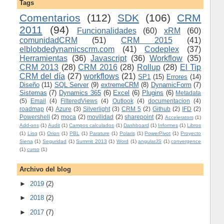
Tags
Comentarios
(112)
SDK
(106)
CRM
2011
(94)
Funcionalidades
(60)
xRM
(60)
comunidadCRM
(51)
CRM 2015
(41)
elblobdedynamicscrm.com
(41)
Codeplex
(37)
Herramientas
(36)
Javascript
(36)
Workflow
(35)
CRM 2013
(28)
CRM 2016
(28)
Rollup
(28)
El Tip
CRM del día
(27)
workflows
(21)
SP1
(15)
Errores
(14)
Diseño
(11)
SQL Server
(9)
extremeCRM
(8)
DynamicForm
(7)
Sistemas
(7)
Dynamics 365
(6)
Excel
(6)
Plugins
(6)
Metadata
(5)
Email
(4)
FilteredViews
(4)
Outlook
(4)
documentacion
(4)
roadmap
(4)
Azure
(3)
Silverlight
(3)
CRM 5
(2)
Github
(2)
IFD
(2)
Powershell
(2)
moca
(2)
movilidad
(2)
sharepoint
(2)
Accelerators
(1)
Add-ons
(1)
Audit
(1)
Campos calculados
(1)
Dashboard
(1)
Informes
(1)
Libros
(1)
Linq
(1)
Orion
(1)
PBL
(1)
Parature
(1)
Polaris
(1)
PowerPivot
(1)
Proyecto
Siena
(1)
Seguridad
(1)
Summit 2013
(1)
Word
(1)
angularJS
(1)
convergence
(1)
curso
(1)
Archivo del blog
►
2019
(2)
►
2018
(2)
►
2017
(7)