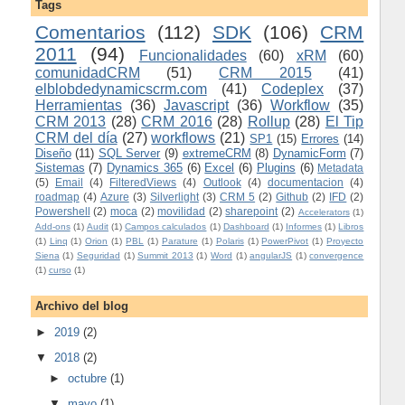
Tags
Comentarios
(112)
SDK
(106)
CRM
2011
(94)
Funcionalidades
(60)
xRM
(60)
comunidadCRM
(51)
CRM 2015
(41)
elblobdedynamicscrm.com
(41)
Codeplex
(37)
Herramientas
(36)
Javascript
(36)
Workflow
(35)
CRM 2013
(28)
CRM 2016
(28)
Rollup
(28)
El Tip
CRM del día
(27)
workflows
(21)
SP1
(15)
Errores
(14)
Diseño
(11)
SQL Server
(9)
extremeCRM
(8)
DynamicForm
(7)
Sistemas
(7)
Dynamics 365
(6)
Excel
(6)
Plugins
(6)
Metadata
(5)
Email
(4)
FilteredViews
(4)
Outlook
(4)
documentacion
(4)
roadmap
(4)
Azure
(3)
Silverlight
(3)
CRM 5
(2)
Github
(2)
IFD
(2)
Powershell
(2)
moca
(2)
movilidad
(2)
sharepoint
(2)
Accelerators
(1)
Add-ons
(1)
Audit
(1)
Campos calculados
(1)
Dashboard
(1)
Informes
(1)
Libros
(1)
Linq
(1)
Orion
(1)
PBL
(1)
Parature
(1)
Polaris
(1)
PowerPivot
(1)
Proyecto
Siena
(1)
Seguridad
(1)
Summit 2013
(1)
Word
(1)
angularJS
(1)
convergence
(1)
curso
(1)
Archivo del blog
►
2019
(2)
▼
2018
(2)
►
octubre
(1)
▼
mayo
(1)