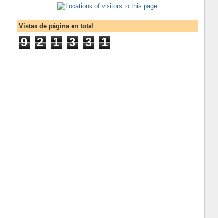
Vistas de página en total
9
2
1
3
3
1