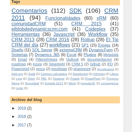
Tags
Comentarios
(112)
SDK
(106)
CRM
2011
(94)
Funcionalidades
(60)
xRM
(60)
comunidadCRM
(51)
CRM 2015
(41)
elblobdedynamicscrm.com
(41)
Codeplex
(37)
Herramientas
(36)
Javascript
(36)
Workflow
(35)
CRM 2013
(28)
CRM 2016
(28)
Rollup
(28)
El Tip
CRM del día
(27)
workflows
(21)
SP1
(15)
Errores
(14)
Diseño
(11)
SQL Server
(9)
extremeCRM
(8)
DynamicForm
(7)
Sistemas
(7)
Dynamics 365
(6)
Excel
(6)
Plugins
(6)
Metadata
(5)
Email
(4)
FilteredViews
(4)
Outlook
(4)
documentacion
(4)
roadmap
(4)
Azure
(3)
Silverlight
(3)
CRM 5
(2)
Github
(2)
IFD
(2)
Powershell
(2)
moca
(2)
movilidad
(2)
sharepoint
(2)
Accelerators
(1)
Add-ons
(1)
Audit
(1)
Campos calculados
(1)
Dashboard
(1)
Informes
(1)
Libros
(1)
Linq
(1)
Orion
(1)
PBL
(1)
Parature
(1)
Polaris
(1)
PowerPivot
(1)
Proyecto
Siena
(1)
Seguridad
(1)
Summit 2013
(1)
Word
(1)
angularJS
(1)
convergence
(1)
curso
(1)
Archivo del blog
►
2019
(2)
►
2018
(2)
►
2017
(7)