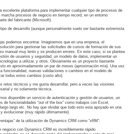
xcelente plataforma para implementar cualquier tipo de procesos de
en marcha procesos de negocio en tiempo record, en un entorno
te del fabricante (Microsoft).
tipo de desarrollo (aunque personalmente suelo ser bastante extremista
ajas podemos encontrar. Imaginemos que en una empresa, el
olución para gestionar las solicitudes de cursos de formación de sus
so manual muy lento y se producen errores. En este caso, si se plantea
stión de usuarios y seguridad, un modelo de datos, implementar un
cnologías a utilizar, y otros. Obviamente es un proyecto bastante
 listo en aproximadamente un par de meses (aproximación mía). Una vez
a funcionalidad, nuevas validaciones o cambios en el modelo de
ar todos estos cambios (costo alto).
 retos técnicos y me gusta desarrollar, pero a veces las visiones
arial y no solamente técnica.
 disponible un servicio de autenticación y gestión de usuarios, un
 de funcionalidades “out of the box” como trabajos con Excel,
largo largo etc. No hay que olvidar que todo esto esta apoyado en una
y evolucionar (muy rápido últimamente).
“ventajas” de la utilización de Dynamics CRM como “xRM”:
de negocio con Dynamics CRM es increíblemente rápido