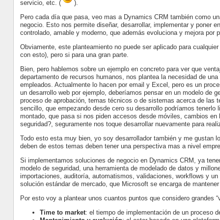
servicio, etc. (
).
Pero cada día que pasa, veo mas a Dynamics CRM también como una e
negocio. Esto nos permite diseñar, desarrollar, implementar y poner 
controlado, amable y moderno, que además evoluciona y mejora por par
Obviamente, este planteamiento no puede ser aplicado para cualquier 
con esto), pero si para una gran parte.
Bien, pero hablemos sobre un ejemplo en concreto para ver que vent
departamento de recursos humanos, nos plantea la necesidad de una s
empleados. Actualmente lo hacen por email y Excel, pero es un proce
un desarrollo web por ejemplo, deberíamos pensar en un modelo de ge
proceso de aprobación, temas técnicos o de sistemas acerca de las te
sencillo, que empezando desde cero su desarrollo podríamos tenerlo
montado, que pasa si nos piden accesos desde móviles, cambios en l
seguridad?, seguramente nos toque desarrollar nuevamente para realiz
Todo esto esta muy bien, yo soy desarrollador también y me gustan los
deben de estos temas deben tener una perspectiva mas a nivel empres
Si implementamos soluciones de negocio en Dynamics CRM, ya tenemos
modelo de seguridad, una herramienta de modelado de datos y millones
importaciones, auditoría, automatismos, validaciones, workflows y un 
solución estándar de mercado, que Microsoft se encarga de mantener 
Por esto voy a plantear unos cuantos puntos que considero grandes 
Time to market
: el tiempo de implementación de un proceso 