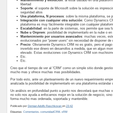
Mantenimiento y evolución
: al estar basado en una platafor
libertad
Soporte
: el soporte de Microsoft sobre la solución es impresc
seguridad altos
Una plataforma, N procesos
: sobre la misma plataforma, se 
Integración con cualquier otra solución
: Como Dynamics CR
plataforma es muy fácilmente integrable con cualquier platafor
Escalabilidad
: en la parte de sistemas, nos permite que sea f
Nube u Onprem
: posibilidad de implementarlo en la nube o e
Mantenimiento por usuarios avanzados
: muchas veces, est
evolucionados por “power users” sin necesidad de disponer de 
Precio
: Obviamente Dynamics CRM no es gratis, pero el pago
invertido ese dinero en desarrollos a medida, que en algun mom
elevado. Estas evoluciones con Dynamics CRM son muchisimo m
Etc.
Etc.
Creo que el tiempo de ver al “CRM” como un simple sitio donde gesti
mucho mas y ofrece muchas mas posibilidades.
Por todo esto, ante un planteamiento de un nuevo requerimiento empres
analizada la posibilidad de implementarlo en una plataforma estánd
Un análisis en profundidad punto a punto nos desvelará que muchas v
no solo nos ayuda a enfocarnos mejor en la solución de negocio, sino 
forma mucho mas ordenada, soportada y mantenible.
Publicado por
Demian Adolfo Raschkovan
en
23:42
Etiquetas:
Comentarios
,
comunidadCRM
,
xRM