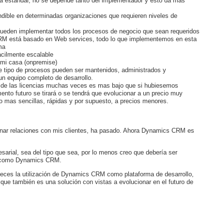
ma estándar, no se depende tanto del implementador y esto da mas
indible en determinadas organizaciones que requieren niveles de
pueden implementar todos los procesos de negocio que sean requeridos
M está basado en Web services, todo lo que implementemos en esta
ma
acilmente escalable
n mi casa (onpremise)
e tipo de procesos pueden ser mantenidos, administrados y
un equipo completo de desarrollo.
 de las licencias muchas veces es mas bajo que si hubiesemos
ento futuro se tirará o se tendrá que evolucionar a un precio muy
as sencillas, rápidas y por supuesto, a precios menores.
onar relaciones con mis clientes, ha pasado. Ahora Dynamics CRM es
arial, sea del tipo que sea, por lo menos creo que debería ser
ar como Dynamics CRM.
eces la utilización de Dynamics CRM como plataforma de desarrollo,
que también es una solución con vistas a evolucionar en el futuro de