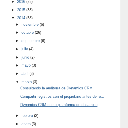
►
2016
(28)
►
2015
(33)
▼
2014
(58)
►
noviembre
(6)
►
octubre
(26)
►
septiembre
(6)
►
julio
(4)
►
junio
(2)
►
mayo
(3)
►
abril
(3)
▼
marzo
(3)
Consultando la auditoría de Dynamics CRM
Compartir registros con el propietario antes de re...
Dynamics CRM como plataforma de desarrollo
►
febrero
(2)
►
enero
(3)