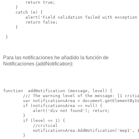
         return true;

     }

     catch (e) {

         alert('Field validation failed with exception 
         return false;

     }

Para las notificaciones he añadido la función de
Notificaciones (addNotification):
function  addNotification (message, level) {

        /// The warning level of the message: [1 critia
        var notificationsArea = document.getElementById
        if (notificationsArea == null) {

            alert('div not found'); return;

        }

        if (level == 1) {

            //critical  

            notificationsArea.AddNotification('mep1', 1
        }
