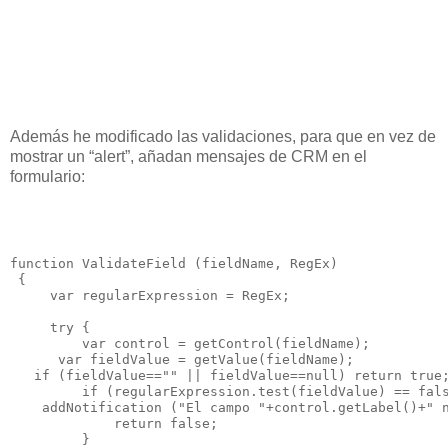
Además he modificado las validaciones, para que en vez de
mostrar un “alert”, añadan mensajes de CRM en el
formulario:
function ValidateField (fieldName, RegEx) 

 {

     var regularExpression = RegEx;

     try {

         var control = getControl(fieldName);

      var fieldValue = getValue(fieldName);

   if (fieldValue=="" || fieldValue==null) return true;
         if (regularExpression.test(fieldValue) == fals
    addNotification ("El campo "+control.getLabel()+" n
             return false;

         }
