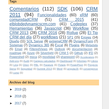
Tags
Comentarios
(112)
SDK
(106)
CRM
2011
(94)
Funcionalidades
(60)
xRM
(60)
comunidadCRM
(51)
CRM 2015
(41)
elblobdedynamicscrm.com
(41)
Codeplex
(37)
Herramientas
(36)
Javascript
(36)
Workflow
(35)
CRM 2013
(28)
CRM 2016
(28)
Rollup
(28)
El Tip
CRM del día
(27)
workflows
(21)
SP1
(15)
Errores
(14)
Diseño
(11)
SQL Server
(9)
extremeCRM
(8)
DynamicForm
(7)
Sistemas
(7)
Dynamics 365
(6)
Excel
(6)
Plugins
(6)
Metadata
(5)
Email
(4)
FilteredViews
(4)
Outlook
(4)
documentacion
(4)
roadmap
(4)
Azure
(3)
Silverlight
(3)
CRM 5
(2)
Github
(2)
IFD
(2)
Powershell
(2)
moca
(2)
movilidad
(2)
sharepoint
(2)
Accelerators
(1)
Add-ons
(1)
Audit
(1)
Campos calculados
(1)
Dashboard
(1)
Informes
(1)
Libros
(1)
Linq
(1)
Orion
(1)
PBL
(1)
Parature
(1)
Polaris
(1)
PowerPivot
(1)
Proyecto
Siena
(1)
Seguridad
(1)
Summit 2013
(1)
Word
(1)
angularJS
(1)
convergence
(1)
curso
(1)
Archivo del blog
►
2019
(2)
►
2018
(2)
►
2017
(7)