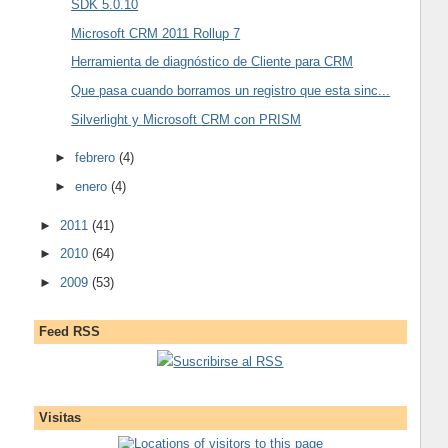
SDK 5.0.10
Microsoft CRM 2011 Rollup 7
Herramienta de diagnóstico de Cliente para CRM
Que pasa cuando borramos un registro que esta sinc...
Silverlight y Microsoft CRM con PRISM
►
febrero
(4)
►
enero
(4)
►
2011
(41)
►
2010
(64)
►
2009
(53)
Feed RSS
Suscribirse al RSS
Visitas