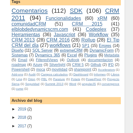
Tags
Comentarios
(112)
SDK
(106)
CRM
2011
(94)
Funcionalidades
(60)
xRM
(60)
comunidadCRM
(51)
CRM 2015
(41)
elblobdedynamicscrm.com
(41)
Codeplex
(37)
Herramientas
(36)
Javascript
(36)
Workflow
(35)
CRM 2013
(28)
CRM 2016
(28)
Rollup
(28)
El Tip
CRM del día
(27)
workflows
(21)
SP1
(15)
Errores
(14)
Diseño
(11)
SQL Server
(9)
extremeCRM
(8)
DynamicForm
(7)
Sistemas
(7)
Dynamics 365
(6)
Excel
(6)
Plugins
(6)
Metadata
(5)
Email
(4)
FilteredViews
(4)
Outlook
(4)
documentacion
(4)
roadmap
(4)
Azure
(3)
Silverlight
(3)
CRM 5
(2)
Github
(2)
IFD
(2)
Powershell
(2)
moca
(2)
movilidad
(2)
sharepoint
(2)
Accelerators
(1)
Add-ons
(1)
Audit
(1)
Campos calculados
(1)
Dashboard
(1)
Informes
(1)
Libros
(1)
Linq
(1)
Orion
(1)
PBL
(1)
Parature
(1)
Polaris
(1)
PowerPivot
(1)
Proyecto
Siena
(1)
Seguridad
(1)
Summit 2013
(1)
Word
(1)
angularJS
(1)
convergence
(1)
curso
(1)
Archivo del blog
►
2019
(2)
►
2018
(2)
►
2017
(7)