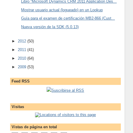
Libro “Microsoft Dynamics CRM 2011 Application Des...
Mostrar usuario actual (logueado) en un Lookup
Guía para el examen de certificación MB2-866 (Cust...
Nueva versión de la SDK (5.0.13)
►
2012
(50)
►
2011
(41)
►
2010
(64)
►
2009
(53)
Feed RSS
Suscribirse al RSS
Visitas
Vistas de página en total