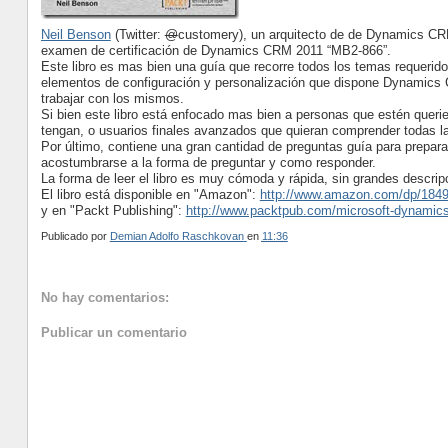
Neil Benson
(Twitter:
@
customery), un arquitecto de de Dynamics CRM
examen de certificación de Dynamics CRM 2011 “MB2-866”.
Este libro es mas bien una guía que recorre todos los temas requerid
elementos de configuración y personalización que dispone Dynamics 
trabajar con los mismos.
Si bien este libro está enfocado mas bien a personas que estén queri
tengan, o usuarios finales avanzados que quieran comprender todas l
Por último, contiene una gran cantidad de preguntas guía para prepara
acostumbrarse a la forma de preguntar y como responder.
La forma de leer el libro es muy cómoda y rápida, sin grandes descri
El libro está disponible en "Amazon":
http://www.amazon.com/dp/1849
y en "Packt Publishing":
http://www.packtpub.com/microsoft-dynamics-
Publicado por
Demian Adolfo Raschkovan
en
11:36
No hay comentarios:
Publicar un comentario