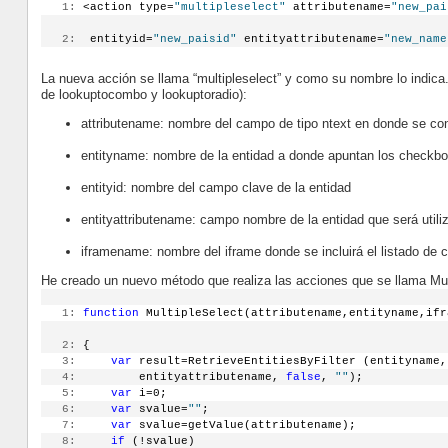
   1:
 <action type=
"multipleselect"
 attributename=
"new_pai
   2:
  entityid=
"new_paisid"
 entityattributename=
"new_name
La nueva acción se llama “multipleselect” y como su nombre lo indica. 
de lookuptocombo y lookuptoradio):
attributename: nombre del campo de tipo ntext en donde se con
entityname: nombre de la entidad a donde apuntan los checkb
entityid: nombre del campo clave de la entidad
entityattributename: campo nombre de la entidad que será utili
iframename: nombre del iframe donde se incluirá el listado d
He creado un nuevo método que realiza las acciones que se llama Mul
   1:
function
 MultipleSelect(attributename,entityname,ifr
   2:
 {
   3:
var
 result=RetrieveEntitiesByFilter (entityname,
   4:
         entityattributename, 
false
, 
""
);
   5:
var
 i=0;
   6:
var
 svalue=
""
;
   7:
var
 svalue=getValue(attributename);
   8:
if
 (!svalue)