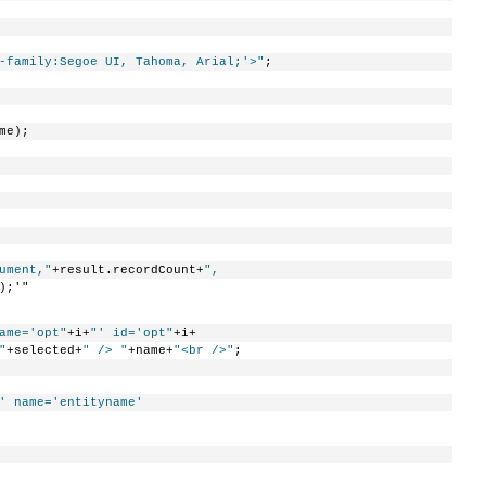
-family:Segoe UI, Tahoma, Arial;'>"
;
me);
ument,"
+result.recordCount+
",
);'"
ame='opt"
+i+
"' id='opt"
+i+
"
+selected+
" /> "
+name+
"<br />"
;
' name='entityname' 