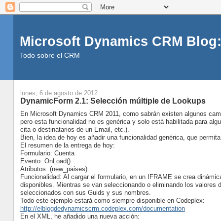
Microsoft Dynamics CRM Blog:
Todo sobre el CRM
lunes, 6 de agosto de 2012
DynamicForm 2.1: Selección múltiple de Lookups
En Microsoft Dynamics CRM 2011, como sabrán existen algunos campo
pero esta funcionalidad no es genérica y solo está habilitada para al
cita o destinatarios de un Email, etc.).
Bien, la idea de hoy es añadir una funcionalidad genérica, que permita
El resumen de la entrega de hoy:
Formulario: Cuenta
Evento: OnLoad()
Atributos: (new_paises).
Funcionalidad: Al cargar el formulario, en un IFRAME se crea dinámi
disponibles. Mientras se van seleccionando o eliminando los valores
seleccionados con sus Guids y sus nombres.
Todo este ejemplo estará como siempre disponible en Codeplex:
http://elblogdedynamicscrm.codeplex.com/documentation
En el XML, he añadido una nueva acción: