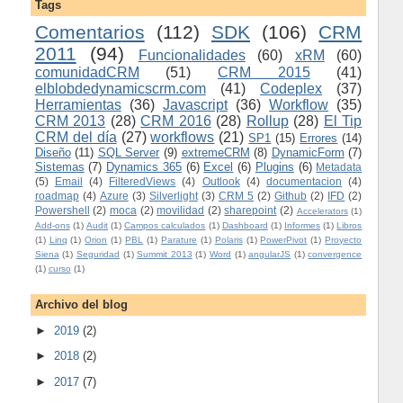
Tags
Comentarios
(112)
SDK
(106)
CRM
2011
(94)
Funcionalidades
(60)
xRM
(60)
comunidadCRM
(51)
CRM 2015
(41)
elblobdedynamicscrm.com
(41)
Codeplex
(37)
Herramientas
(36)
Javascript
(36)
Workflow
(35)
CRM 2013
(28)
CRM 2016
(28)
Rollup
(28)
El Tip
CRM del día
(27)
workflows
(21)
SP1
(15)
Errores
(14)
Diseño
(11)
SQL Server
(9)
extremeCRM
(8)
DynamicForm
(7)
Sistemas
(7)
Dynamics 365
(6)
Excel
(6)
Plugins
(6)
Metadata
(5)
Email
(4)
FilteredViews
(4)
Outlook
(4)
documentacion
(4)
roadmap
(4)
Azure
(3)
Silverlight
(3)
CRM 5
(2)
Github
(2)
IFD
(2)
Powershell
(2)
moca
(2)
movilidad
(2)
sharepoint
(2)
Accelerators
(1)
Add-ons
(1)
Audit
(1)
Campos calculados
(1)
Dashboard
(1)
Informes
(1)
Libros
(1)
Linq
(1)
Orion
(1)
PBL
(1)
Parature
(1)
Polaris
(1)
PowerPivot
(1)
Proyecto
Siena
(1)
Seguridad
(1)
Summit 2013
(1)
Word
(1)
angularJS
(1)
convergence
(1)
curso
(1)
Archivo del blog
►
2019
(2)
►
2018
(2)
►
2017
(7)