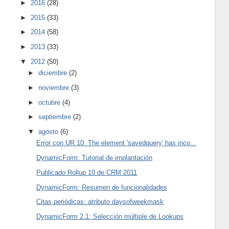
►
2016
(28)
►
2015
(33)
►
2014
(58)
►
2013
(33)
▼
2012
(50)
►
diciembre
(2)
►
noviembre
(3)
►
octubre
(4)
►
septiembre
(2)
▼
agosto
(6)
Error con UR 10: The element 'savedquery' has inco...
DynamicForm: Tutorial de implantación
Publicado Rollup 10 de CRM 2011
DynamicForm: Resumen de funcionalidades
Citas periódicas: atributo daysofweekmask
DynamicForm 2.1: Selección múltiple de Lookups