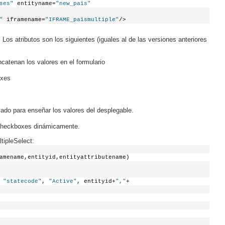
ses"
 entityname=
"new_pais"
"
 iframename=
"IFRAME_paismultiple"
/>
Los atributos son los siguientes (iguales al de las versiones anteriores
catenan los valores en el formulario
oxes
zado para enseñar los valores del desplegable.
e checkboxes dinámicamente.
tipleSelect:
amename,entityid,entityattributename)
 
"statecode"
, 
"Active"
, entityid+
","
+