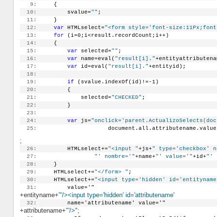
   9:
     {
  10:
         svalue=
""
;
  11:
     }
  12:
var
 HTMLselect=
"<form style='font-size:11Px;font
  13:
for
 (i=0;i<result.recordCount;i++)
  14:
     {
  15:
var
 selected=
""
;
  16:
var
 name=eval(
"result[i]."
+entityattributena
  17:
var
 id=eval(
"result[i]."
+entityid);
  18:
  19:
if
 (svalue.indexOf(id)!=-1)
  20:
         {
  21:
             selected=
"CHECKED"
;
  22:
         }
  23:
  24:
var
 js=
"onclick='parent.ActualizoSelects(doc
  25:
                     document.all.attributename.value
;
  26:
         HTMLselect+=
"<input "
+js+
" type='checkbox' n
  27:
"' nombre='"
+name+
"' value='"
+id+
"' 
  28:
     }
  29:
     HTMLselect+=
"</form> "
;
  30:
     HTMLselect+=
"<input type='hidden' id='entityname
  31:
         value='"
+entityname+
"'/><input type='hidden' id='attributename'
  32:
         name='attributename' value='"
+attributename+
"'/>"
;