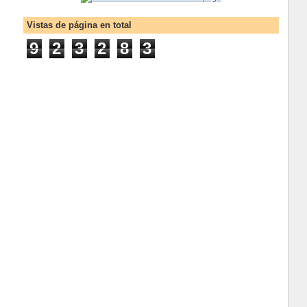
Vistas de página en total
9
2
3
2
8
3