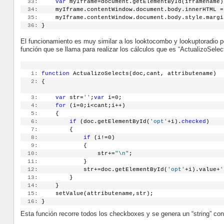
  33:
var
 myIframe=document.getElementById(iframename)
  34:
     myIframe.contentWindow.document.body.innerHTML =
  35:
     myIframe.contentWindow.document.body.style.margi
  36:
 }
El funcionamiento es muy similar a los looktocombo y lookuptoradio 
función que se llama para realizar los cálculos que es “ActualizoSelect
   1:
function
 ActualizoSelects(doc,cant, attributename)
   2:
 {
   3:
var
 str=
''
;
var
 i=0;
   4:
for
 (i=0;i<cant;i++)
   5:
     {        
   6:
if
 (doc.getElementById(
'opt'
+i).
checked
)
   7:
         {
   8:
if
 (i!=0)
   9:
             {
  10:
                 str+=
"\n"
;
  11:
             }
  12:
             str+=doc.getElementById(
'opt'
+i).value+
'
  13:
         }
  14:
     }
  15:
     setValue(attributename,str);
  16:
 }
Esta función recorre todos los checkboxes y se genera un “string” co