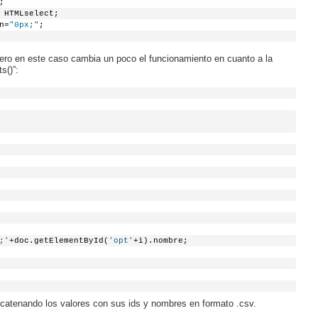
;
 HTMLselect;
n=
"0px;"
;
pero en este caso cambia un poco el funcionamiento en cuanto a la
s()”:
;'
+doc.getElementById(
'opt'
+i).nombre;
ncatenando los valores con sus ids y nombres en formato .csv.