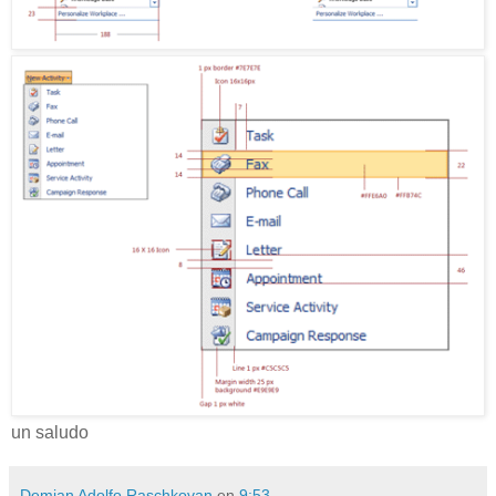
un saludo
Demian Adolfo Raschkovan
en
9:53